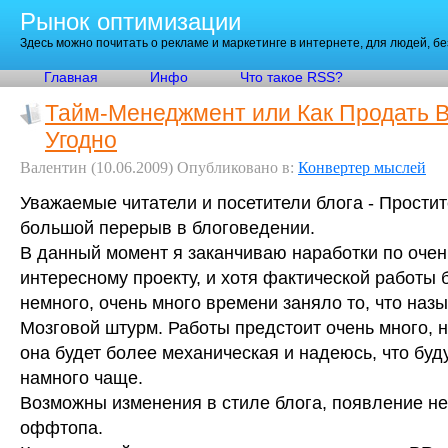
Рынок оптимизации
Здесь можно почитать о рекламе и маркетинге в интернете, для людей, б
Главная
Инфо
Что такое RSS?
Тайм-Менеджмент или Как Продать В
Угодно
Валентин
(10.06.2009)
Опубликовано в:
Конвертер мыслей
Уважаемые читатели и посетители блога - Простит
большой перерыв в блоговедении.
В данный момент я заканчиваю наработки по очен
интересному проекту, и хотя фактической работы
немного, очень много времени заняло то, что наз
Мозговой штурм. Работы предстоит очень много, 
она будет более механическая и надеюсь, что буд
намного чаще.
Возможны изменения в стиле блога, появление не
оффтопа.