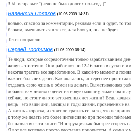
З.Ы. исправьте “(чело не было долгих пол-года)”
Валентин Поляков
(10.06.2009 14:31)
вольво, спасибо за комментарий, реклама если и будет, то т
блоком, вмешиваться в текст, а-ля Блогун, она не будет.
Текст поправлю.
Сергей Трофимов
(11.06.2009 08:14)
Те люди, которые сосредоточены только зарабатыванием дене
живут - это точно. Они работают по 12-16 часов в сутки и и
некогда тратить все заработанное. В какой-то момент я понял
важнее больших денег. Как оказалось, интереснее просто жит
отдавать свою жизнь в обмен на деньги. Выматывающая раб
добавит вам немного денег на новую машину, может быть л
сейчас, но стоит ли это затраченных лет жизни? Ведь кажда
вещь - это ваши дни, месяцы и годы жизни, проведенные на 
А жизнь - коротка, и стоит ли тратить ее на то, что не прино
к тому же делать это более интенсивно при помощи тайм-м
бы назвал все эти книги “Инструкция:как быстрее сгореть на
Я вот все успеваю просто расставив приоритеты. А семья у 