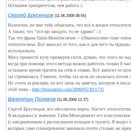
бОльшим приоритетом, чем работа :)
Сергей Брусенцов
(11.06.2009 08:55)
Валентин, не мне тебе объяснять, что всё в жизни относитель
А также, что “усе що занадто, то не здраво” :-)
Так что фраза
Тайм-Менеджмент = Одиночество
тоже очен
относительна. Всё зависит от того, как и для чего ты будешь 
использовать.
Могу привести кучу примеров (хотя, думаю, что этого не над
когда при помощи этого метода можно работать только 8 часо
остальное время тратить на себя и семью. Всё зависит от цел
ты стремишься. Главное, чтобы эта цель не оказалась потом 
Не сочти за рекламу, но вот линк на заметку, которую я писа
этой темы -
http://brusentsov.com/2009/05/30/1735
Валентин Поляков
(11.06.2009 12:37)
Сергей Брусенцов, все абсолютно верно. Насчет относитель
Я вкладывал в значение Тайм-Менеджмент его классическое
(с ежедневником и расписанием походов в туалет). Я видел 
которых само планирование занимало почти столько же вре