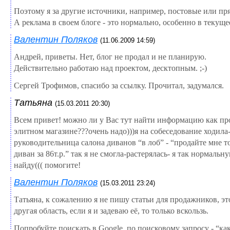
Поэтому я за другие источники, например, постовые или пр
А реклама в своем блоге - это нормально, особенно в текущее
Валентин Поляков
(11.06.2009 14:59)
Андрей, приветы. Нет, блог не продал и не планирую.
Действительно работаю над проектом, десктопным. ;-)
Сергей Трофимов, спасибо за ссылку. Прочитал, задумался.
Татьяна
(15.03.2011 20:30)
Всем привет! можно ли у Вас тут найти информацию как про
элитном магазине???очень надо)))я на собеседование ходила
руководительница салона диванов “в лоб” - “продайте мне т
диван за 86т.р.” так я не смогла-растерялась- я так нормальн
найду((( помогите!
Валентин Поляков
(15.03.2011 23:24)
Татьяна, к сожалению я не пишу статьи для продажников, э
другая область, если я и задеваю её, то только вскользь.
Попробуйте поискать в Google, по поисковому запросу - “как