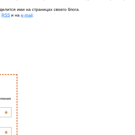
делится ими на страницах своего блога.
а
RSS
и на
e-mail
.
олнения
*
*