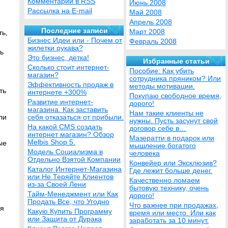
Комментарии в RSS
Июнь 2008
Рассылка на E-mail
Май 2008
Апрель 2008
Последние записи
Март 2008
ть,
Бизнес Идеи или - Почем от
Февраль 2008
жилетки рукава?
ь
Это бизнес, детка!
Избранные статьи
Сколько стоит интернет-
Пособие: Как убить
магазин?
сотрудника пряником? Или
Эффективность продаж в
методы мотивации.
ть
интернете +300%
Покупаю свободное время,
Развитие интернет-
дорого!
магазина. Как заставить
Нам такие клиенты не
ли
себя отказаться от прибыли.
нужны. Пусть засунут свой
На какой CMS создать
договор себе в…
интернет магазин? Обзор
Мазератти в подарок или
Melbis Shop 5.
ые
мышление богатого
Модель Социализма в
человека
Отдельно Взятой Компании
Конвейер или Эксклюзив?
Каталог Интернет-Магазина
Где лежит больше денег.
или Не Теряйте Клиентов
Качественно ломаем
из-за Своей Лени
бытовую технику, очень
Тайм-Менеджмент или Как
дорого!
Продать Все, что Угодно
Что важнее при продажах,
ля
Какую Купить Программу
время или место. Или как
или Защита от Дурака
заработать за 10 минут.