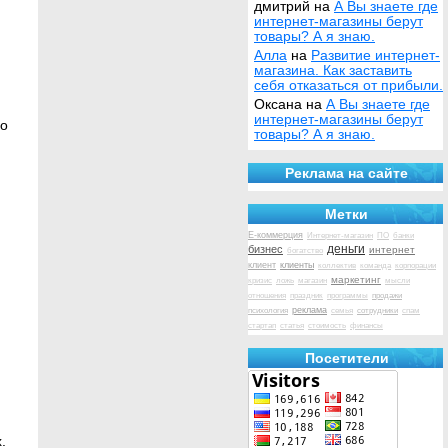
дмитрий на
А Вы знаете где
интернет-магазины берут
товары? А я знаю.
Алла
на
Развитие интернет-
магазина. Как заставить
себя отказаться от прибыли.
Оксана на
А Вы знаете где
интернет-магазины берут
но
товары? А я знаю.
Реклама на сайте
Метки
Е-коммерция
Интернет-магазин
ПО
банки
деньги
бизнес
интернет
богатство
клиент
клиенты
коллектив
команда
корпорации
маркетинг
кризис
ложь
магазин
мысли
продажи
отношения
праздник
программы
психология
реклама
сотрудники
семья
спам
стартап
статья
стоимость
финансы
Посетители
.