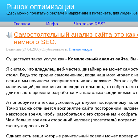
Рынок оптимизации
Здесь можно почитать о рекламе и маркетинге в интернете, для людей, б
Главная
Инфо
Что такое RSS?
Самостоятельный анализ сайта это как 
немного SEO.
Валентин
(24.04.2008)
Опубликовано в:
Главнее некуда
Существует такая услуга как -
Комплексный анализ сайта.
Вы 
Я считаю, что владелец, веб-мастер, дизайнер не может самост
стоял. Ведь это сродни самолечению, когда наш мозг играет с 
вещи и мы начинаем воспринимать их как должное. Это как куби
манипуляций, запомнив их последовательность, то собрать его о
длительного времени разработки мы настолько соединяемся с 
А попробуйте на тех же условиях дать кубик постороннему чело
Точно так же отличается восприятие сайта посторонним человек
некоторое время, чтобы разобраться с его строением и собрать
Чем больше времени сторонний человек (посетитель) потратит, т
эксплуатировать сайт.
Однако есть вещи которые рачительный хозяин может проверить