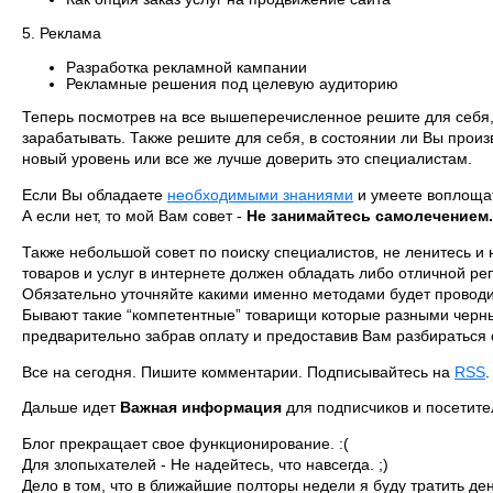
5. Реклама
Разработка рекламной кампании
Рекламные решения под целевую аудиторию
Теперь посмотрев на все вышеперечисленное решите для себя, 
зарабатывать. Также решите для себя, в состоянии ли Вы произ
новый уровень или все же лучше доверить это специалистам.
Если Вы обладаете
необходимыми знаниями
и умеете воплощать
А если нет, то мой Вам совет -
Не занимайтесь самолечением.
Также небольшой совет по поиску специалистов, не ленитесь и 
товаров и услуг в интернете должен обладать либо отличной 
Обязательно уточняйте какими именно методами будет проводить
Бывают такие “компетентные” товарищи которые разными черным
предварительно забрав оплату и предоставив Вам разбираться 
Все на сегодня. Пишите комментарии. Подписывайтесь на
RSS
Дальше идет
Важная информация
для подписчиков и посетител
Блог прекращает свое функционирование. :(
Для злопыхателей - Не надейтесь, что навсегда. ;)
Дело в том, что в ближайшие полторы недели я буду тратить де