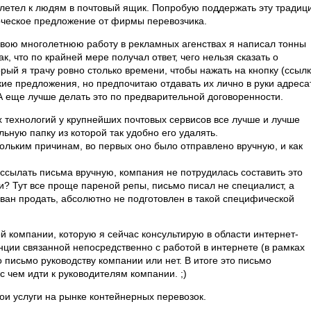
алетел к людям в почтовый ящик. Попробую поддержать эту традиц
рческое предложение от фирмы перевозчика.
 свою многолетнюю работу в рекламных агенствах я написал тонны
, что по крайней мере получал ответ, чего нельзя сказать о
й я трачу ровно столько времени, чтобы нажать на кнопку (ссылк
кие предложения, но предпочитаю отдавать их лично в руки адреса
 А еще лучше делать это по предварительной договоренности.
ых технологий у крупнейших почтовых сервисов все лучше и лучше
ьную папку из которой так удобно его удалять.
ольким причинам, во первых оно было отправлено вручную, и как
рассылать письма вручную, компания не потрудилась составить это
и? Тут все проще пареной репы, письмо писал не специалист, а
ван продать, абсолютно не подготовлен в такой специфической
й компании, которую я сейчас консультирую в области интернет-
нции связанной непосредственно с работой в интернете (в рамках
 письмо руководству компании или нет. В итоге это письмо
с чем идти к руководителям компании. ;)
и услуги на рынке контейнерных перевозок.