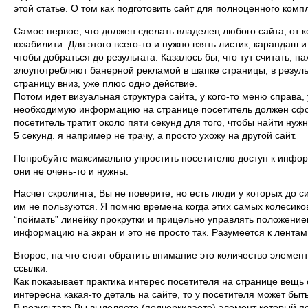
этой статье. О том как подготовить сайт для полноценного комп
Самое первое, что должен сделать владелец любого сайта, от к
юзабилити. Для этого всего-то и нужно взять листик, карандаш 
чтобы добраться до результата. Казалось бы, что тут считать, н
злоупотребляют банерной рекламой в шапке страницы, в резуль
страницу вниз, уже плюс одно действие.
Потом идет визуальная структура сайта, у кого-то меню справа, у
необходимую информацию на странице посетитель должен сфокус
посетитель тратит около пяти секунд для того, чтобы найти ну
5 секунд. я например не трачу, а просто ухожу на другой сайт.
Попробуйте максимально упростить посетителю доступ к инфор
они не очень-то и нужны.
Насчет скролинга, Вы не поверите, но есть люди у которых до с
им не пользуются. Я помню времена когда этих самых колесико
“поймать” линейку прокрутки и прицельно управлять положение
информацию на экран и это не просто так. Разумеется к лентам 
Второе, на что стоит обратить внимание это количество элемент
ссылки.
Как показывает практика интерес посетителя на странице вещь 
интересна какая-то деталь на сайте, то у посетителя может быт
В результате Вы выделяете (подчеркиваете) элемент который 