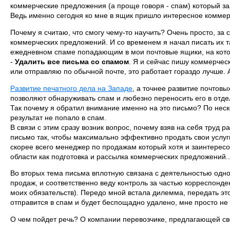
коммерческие предложения (а проще говоря - спам) который з
Ведь именно сегодня ко мне в ящик пришло интересное комме
Почему я считаю, что смогу чему-то научить? Очень просто, за
коммерческих предложений. И со временем я начал писать их так
ежедневном спаме попадающим в мои почтовые ящики, на которы
-
Удалить все письма со спамом
. Я и сейчас пишу коммерчес
или отправляю по обычной почте, это работает гораздо лучше.
Развитие печатного дела на Западе
, а точнее развитие почтов
позволяют обнаруживать спам и любезно переносить его в отдел
Так почему я обратил внимание именно на это письмо? По неск
результат не попало в спам.
В связи с этим сразу возник вопрос, почему взяв на себя труд 
письмо так, чтобы максимально эффективно продать свои услуг
скорее всего менеджер по продажам который хотя и заинтересо
области как подготовка и рассылка коммерческих предложений..
Во вторых тема письма вплотную связана с деятельностью одно
продаж, и соответственно веду контроль за частью корреспонде
моих обязательств). Передо мной встала дилемма, передать это
отправится в спам и будет беспощадно удалено, мне просто не 
О чем пойдет речь? О компании перевозчике, предлагающей сво