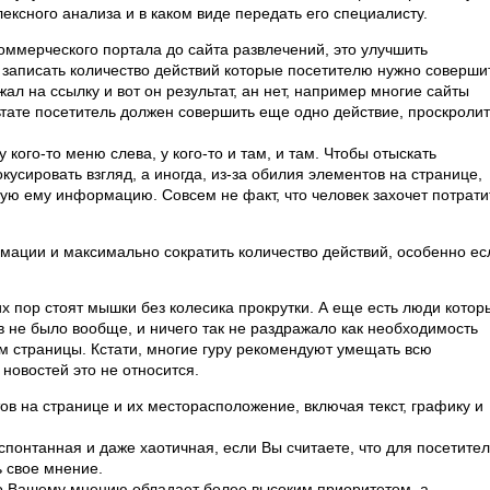
лексного анализа и в каком виде передать его специалисту.
оммерческого портала до сайта развлечений, это улучшить
и записать количество действий которые посетителю нужно соверши
ажал на ссылку и вот он результат, ан нет, например многие сайты
тате посетитель должен совершить еще одно действие, проскролит
 кого-то меню слева, у кого-то и там, и там. Чтобы отыскать
ировать взгляд, а иногда, из-за обилия элементов на странице,
жную ему информацию. Совсем не факт, что человек захочет потрати
мации и максимально сократить количество действий, особенно ес
их пор стоят мышки без колесика прокрутки. А еще есть люди котор
в не было вообще, и ничего так не раздражало как необходимость
м страницы. Кстати, многие гуру рекомендуют умещать всю
новостей это не относится.
ов на странице и их месторасположение, включая текст, графику и
спонтанная и даже хаотичная, если Вы считаете, что для посетите
ь свое мнение.
по Вашему мнению обладает более высоким приоритетом, а