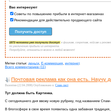
Вас интересуют
Советы по повышению прибыли в интернет-магазинах
Рекомендации для действительно продающего сайта
1873 человека уже получили доступ
к фишкам, секретам, кейсам и реком
по увеличению прибыли из интернета.
Попробуйте, отказаться можно в любой момент!
Метки статьи:
деньги
,
Е-коммерция
,
интернет
.
Всего комментариев (11)
Почтовая реклама как она есть. Научу 
Валентин
(22.04.2008)
Опубликовано в:
Спам-лист
Тут должна быть Картинка.
С сегодняшнего дня ввожу новую рубрику, под названием Спам-
В блогосфере в свое время появилась одна забавная традиция,