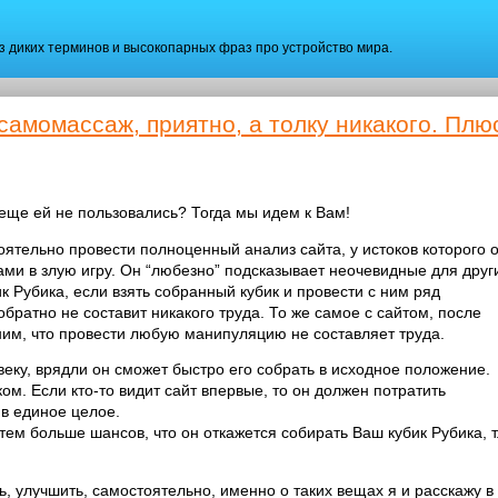
ез диких терминов и высокопарных фраз про устройство мира.
самомассаж, приятно, а толку никакого. Плю
еще ей не пользовались? Тогда мы идем к Вам!
оятельно провести полноценный анализ сайта, у истоков которого 
нами в злую игру. Он “любезно” подсказывает неочевидные для друг
к Рубика, если взять собранный кубик и провести с ним ряд
братно не составит никакого труда. То же самое с сайтом, после
ним, что провести любую манипуляцию не составляет труда.
веку, врядли он сможет быстро его собрать в исходное положение.
ом. Если кто-то видит сайт впервые, то он должен потратить
 в единое целое.
ем больше шансов, что он откажется собирать Ваш кубик Рубика, т.
, улучшить, самостоятельно, именно о таких вещах я и расскажу в