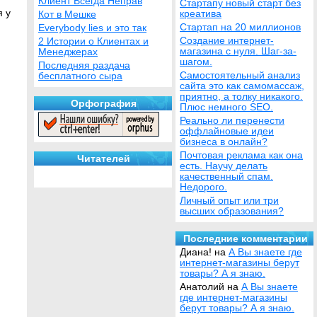
Клиент Всегда Неправ
Стартапу новый старт без
я у
креатива
Кот в Мешке
Стартап на 20 миллионов
Everybody lies и это так
Создание интернет-
2 Истории о Клиентах и
магазина с нуля. Шаг-за-
Менеджерах
шагом.
Последняя раздача
Самостоятельный анализ
бесплатного сыра
сайта это как самомассаж,
приятно, а толку никакого.
Орфография
Плюс немного SEO.
Реально ли перенести
оффлайновые идеи
бизнеса в онлайн?
Почтовая реклама как она
Читателей
есть. Научу делать
качественный спам.
Недорого.
Личный опыт или три
высших образования?
Последние комментарии
Диана! на
А Вы знаете где
интернет-магазины берут
товары? А я знаю.
Анатолий на
А Вы знаете
где интернет-магазины
берут товары? А я знаю.