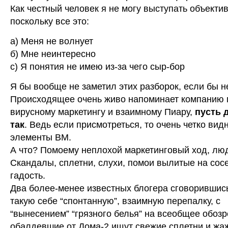
Как честный человек я не могу выступать объектив
поскольку все это:
а) Меня не волнует
б) Мне неинтересно
с) Я понятия не имею из-за чего сыр-бор
Я бы вообще не заметил этих разборок, если бы н
Происходящее очень живо напоминает компанию 
вирусному маркетингу и взаимному Пиару,
пусть 
так
. Ведь если присмотреться, то очень четко вид
элементы ВМ.
А что? Помоему неплохой маркетинговый ход, лю
Скандалы, сплетни, слухи, помои вылитые на сосе
гадость.
Два более-менее известных блогера сговорившис
такую себе “спонтанную”, взаимную перепалку, с
“вынесением” “грязного белья” на всеобщее обоз
обалдевшие от Дома-2 ищут свежие сплетни и жаж