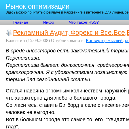
Рынок оптимизации
Здесь можно почитать о рекламе и маркетинге в интернете, для людей, б
Главная
Инфо
Что такое RSS?
Рекламный Аудит, Форекс и Все,Все,
Валентин
(15.09.2008)
Опубликовано в:
Конвертер мыслей
,
р
В среде инвесторов есть замечательный термин
Перспектива.
Перспектива бывает долгосрочная, среднесрочн
краткосрочная. Я с удовольствием позаимству
термин для сегодняшней статьи.
Статья навеяна огромным количеством наружной 
что характерно для любого большого города.
Согласитесь, ставить Бигборд в селе с население
человек не выгодно.
Вот в большом городе это самое то, его -”Увидят
глаз”.