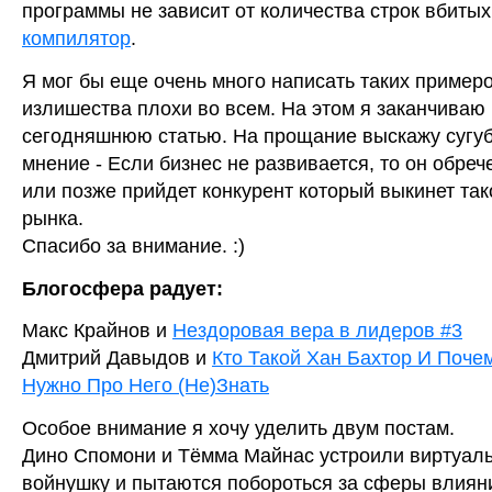
программы не зависит от количества строк вбитых
компилятор
.
Я мог бы еще очень много написать таких примеро
излишества плохи во всем. На этом я заканчиваю
сегодняшнюю статью. На прощание выскажу сугу
мнение - Если бизнес не развивается, то он обреч
или позже прийдет конкурент который выкинет так
рынка.
Спасибо за внимание. :)
Блогосфера радует:
Макс Крайнов и
Нездоровая вера в лидеров #3
Дмитрий Давыдов и
Кто Такой Хан Бахтор И Поче
Нужно Про Него (Не)Знать
Особое внимание я хочу уделить двум постам.
Дино Спомони и Тёмма Майнас устроили виртуал
войнушку и пытаются побороться за сферы влияни