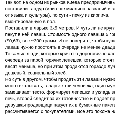
Так вот, на одном из рынков Киева предприимчив
поставили тандур (или еще миллион названий в з
от языка и культуры), по сути - печку из кирпича,
вмонтированную в пол.
Поставили в ларьке 3х5 метров. И чуть ли не круг
пекут в ней лаваш. Стоимость одного лаваша 5 гр
($0,63), вес ~300 грамм. И не поверите, чтобы куп
лаваш нужно простоять в очереди не менее двадц
Те самые люди, которые кричат о дороговизне хле
очереди за парой горячих лепешек, которые стоят
весят меньше, но при этом продаются гораздо лу
дешевый, социальный хлеб.
Но суть в другом, чтобы продать эти лаваши нужн
много вкалывать, в ларьке три человека, один му
замешивает тесто, формирует лепешки и укладыва
печь, второй следит за их готовностью и подает 
девушка-продавщица пакует их в бумажные пакет
рассчитывается с покупателями. Все это похоже н