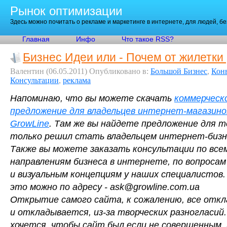
Рынок оптимизации
Здесь можно почитать о рекламе и маркетинге в интернете, для людей, б
Главная
Инфо
Что такое RSS?
Бизнес Идеи или - Почем от жилетки
Валентин
(06.05.2011)
Опубликовано в:
Большой Бизнес
,
Кон
Консультации
,
реклама
Напоминаю, что вы можете скачать
коммерческ
предложение для владельцев интернет-магазино
GrowLine
. Там же вы найдете предложение для т
только решил стать владельцем интернет-бизн
Также вы можете заказать консультации по все
направлениям бизнеса в интернете, по вопроса
и визуальным концепциям у наших специалистов
это можно по адресу - ask@growline.com.ua
Открытие самого сайта, к сожалению, все отк
и откладывается, из-за творческих разногласий
хочется, чтобы сайт был если не совершенным,