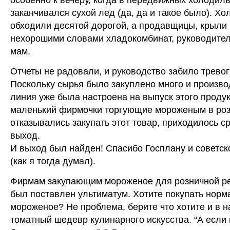
особенно к вечеру, когда в передвижных холодил
заканчивался сухой лед (да, да и такое было). Х
обходили десятой дорогой, а продавщицы, крыли
нехорошими словами хладокомбинат, руководител
мам.
Отчеты не радовали, и руководство забило тревог
Поскольку сырья было закуплено много и произв
линия уже была настроена на выпуск этого продук
маленький фирмочки торгующие мороженым в ро
отказывались закупать этот товар, приходилось с
выход.
И выход был найден! Спасибо Госплану и советск
(как я тогда думал).
Фирмам закупающим мороженое для розничной р
был поставлен ультиматум. Хотите покупать норм
мороженое? Не проблема, берите что хотите и в н
томатный шедевр кулинарного искусства. “А если 