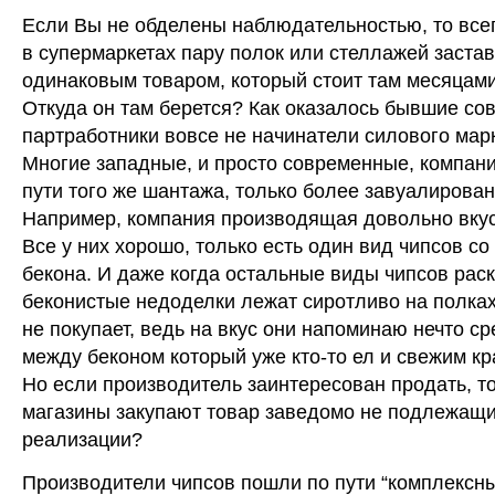
Если Вы не обделены наблюдательностью, то все
в супермаркетах пару полок или стеллажей заста
одинаковым товаром, который стоит там месяцами
Откуда он там берется? Как оказалось бывшие со
партработники вовсе не начинатели силового марк
Многие западные, и просто современные, компани
пути того же шантажа, только более завуалирован
Например, компания производящая довольно вку
Все у них хорошо, только есть один вид чипсов со
бекона. И даже когда остальные виды чипсов рас
беконистые недоделки лежат сиротливо на полках
не покупает, ведь на вкус они напоминаю нечто с
между беконом который уже кто-то ел и свежим к
Но если производитель заинтересован продать, т
магазины закупают товар заведомо не подлежащ
реализации?
Производители чипсов пошли по пути “комплексны