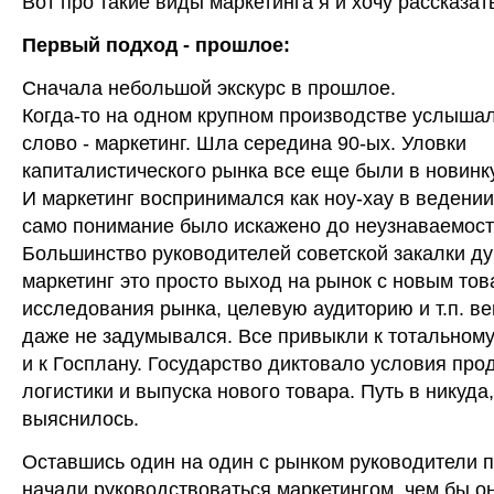
Вот про такие виды маркетинга я и хочу рассказат
Первый подход - прошлое:
Сначала небольшой экскурс в прошлое.
Когда-то на одном крупном производстве услыша
слово - маркетинг. Шла середина 90-ых. Уловки
капиталистического рынка все еще были в новинку
И маркетинг воспринимался как ноу-хау в ведении
само понимание было искажено до неузнаваемост
Большинство руководителей советской закалки ду
маркетинг это просто выход на рынок с новым тов
исследования рынка, целевую аудиторию и т.п. в
даже не задумывался. Все привыкли к тотальном
и к Госплану. Государство диктовало условия про
логистики и выпуска нового товара. Путь в никуда,
выяснилось.
Оставшись один на один с рынком руководители 
начали руководствоваться маркетингом, чем бы о