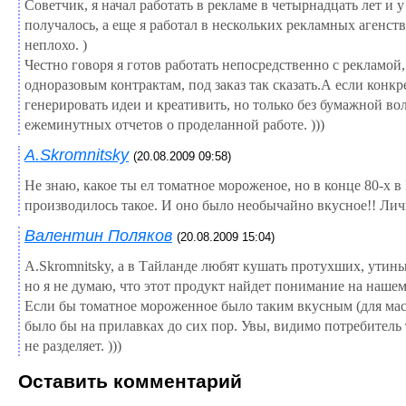
Советчик, я начал работать в рекламе в четырнадцать лет и 
получалось, а еще я работал в нескольких рекламных агенств
неплохо. )
Честно говоря я готов работать непосредственно с рекламой,
одноразовым контрактам, под заказ так сказать.А если конкре
генерировать идеи и креативить, но только без бумажной во
ежеминутных отчетов о проделанной работе. )))
A.Skromnitsky
(20.08.2009 09:58)
Не знаю, какое ты ел томатное мороженое, но в конце 80-х в
производилось такое. И оно было необычайно вкусное!! Лич
Валентин Поляков
(20.08.2009 15:04)
A.Skromnitsky, а в Тайланде любят кушать протухших, утин
но я не думаю, что этот продукт найдет понимание на наше
Если бы томатное мороженное было таким вкусным (для масс
было бы на прилавках до сих пор. Увы, видимо потребитель
не разделяет. )))
Оставить комментарий