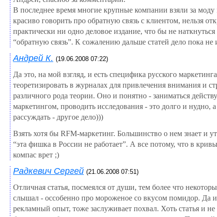
В последнее время многие крупные компании взяли за моду
красиво говорить про обратную связь с клиентом, нельзя от
практически ни одно деловое издание, что бы не наткнуться
“обратную связь”. К сожалению дальше статей дело пока не и
Андрей К.
(19.06.2008 07:22)
Да это, на мой взгляд, и есть специфика русского маркетинга
теоретизировать в журналах для привлечения внимания и ст
различного рода теории. Оно и понятно - заниматься дейст
маркетингом, проводить исследования - это долго и нудно, а
рассуждать - другое дело)))
Взять хотя бы RFM-маркетинг. Большинство о нем знает и ут
“эта фишка в России не работает”. А все потому, что в крив
компас врет ;)
Радкевич Сергей
(21.06.2008 07:51)
Отличная статья, посмеялся от души, тем более что некоторы
слышал - оссобенно про мороженое со вкусом помидор. Да 
рекламный опыт, тоже заслуживает похвал. Хоть статья и не