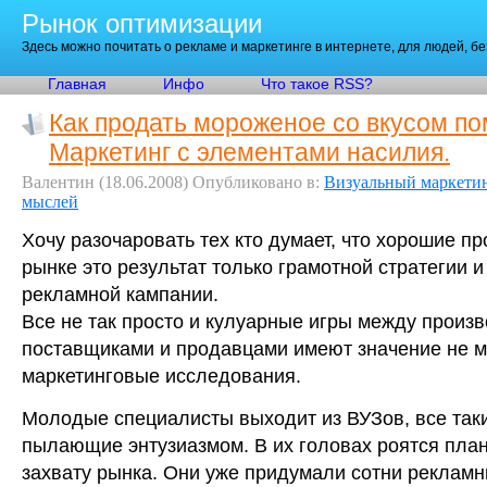
Рынок оптимизации
Здесь можно почитать о рекламе и маркетинге в интернете, для людей, б
Главная
Инфо
Что такое RSS?
Как продать мороженое со вкусом по
Маркетинг с элементами насилия.
Валентин
(18.06.2008)
Опубликовано в:
Визуальный маркети
мыслей
Хочу разочаровать тех кто думает, что хорошие п
рынке это результат только грамотной стратегии 
рекламной кампании.
Все не так просто и кулуарные игры между произ
поставщиками и продавцами имеют значение не 
маркетинговые исследования.
Молодые специалисты выходит из ВУЗов, все так
пылающие энтузиазмом. В их головах роятся пла
захвату рынка. Они уже придумали сотни реклам