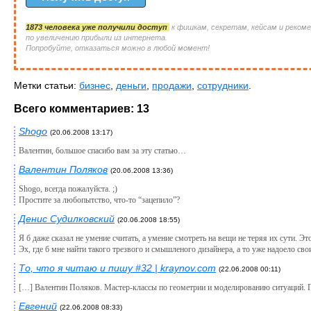
1873 человека уже получили доступ
к фишкам, секретам, кейсам и реком
по увеличению прибыли из интернета.
Попробуйте, отказаться можно в любой момент!
Метки статьи:
бизнес
,
деньги
,
продажи
,
сотрудники
.
Всего комментариев: 13
Shogo
(20.06.2008 13:17)
Валентин, большое спасибо вам за эту статью…
Валентин Поляков
(20.06.2008 13:36)
Shogo, всегда пожалуйста. ;)
Простите за любопытство, что-то “зацепило”?
Денис Судилковский
(20.06.2008 18:55)
Я б даже сказал не умение считать, а умение смотреть на вещи не теряя их сути. Эт
Эх, где б мне найти такого трезвого и смышленого дизайнера, а то уже надоело с
То, что я читаю и пишу #32 | kraynov.com
(22.06.2008 00:11)
[…] Валентин Поляков. Мастер-классы по геометрии и моделированию ситуаций. 
Евгений
(22.06.2008 08:33)