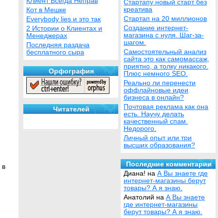
Клиент Всегда Неправ
Стартапу новый старт без
креатива
Кот в Мешке
Стартап на 20 миллионов
Everybody lies и это так
Создание интернет-
2 Истории о Клиентах и
магазина с нуля. Шаг-за-
Менеджерах
шагом.
Последняя раздача
Самостоятельный анализ
бесплатного сыра
сайта это как самомассаж,
приятно, а толку никакого.
Орфография
Плюс немного SEO.
Реально ли перенести
оффлайновые идеи
бизнеса в онлайн?
Почтовая реклама как она
Читателей
есть. Научу делать
качественный спам.
Недорого.
Личный опыт или три
высших образования?
Последние комментарии
 в
Диана! на
А Вы знаете где
интернет-магазины берут
товары? А я знаю.
Анатолий на
А Вы знаете
где интернет-магазины
берут товары? А я знаю.