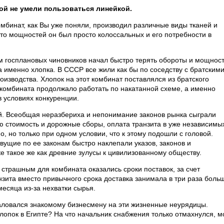
ой не умели пользоваться линейкой.
мбинат, как Вы уже поняли, производил различные виды тканей и
 то мощностей он был просто колоссальных и его потребности в
м госплановых чиновников начал быстро терять обороты и мощност
 именно хлопка. В СССР все жили как бы по соседству с братским
оизводства. Хлопок на этот комбинат поставлялся из братского
 комбината продолжало работать по накатанной схеме, а именно
в условиях конкуренции.
ой. Всеобщая неразбериха и непонимание законов рынка сыграли
ую стоимость и дорожные сборы, оплата транзита в уже независимы
, но только при одном условии, что к этому подошли с головой.
ущие по ее законам быстро наклепали указов, законов и
 такое же как древние зулусы к цивилизованному обществу.
 страшным для комбината оказались сроки поставок, за счет
зита вместо привычного срока доставка занимала в три раза боль
есяца из-за нехватки сырья.
аловался знакомому бизнесмену на эти жизненные неурядицы.
лопок в Египте? На что начальник снабжения только отмахнулся, м