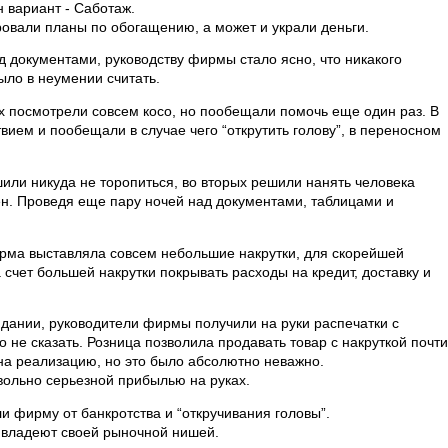
 вариант - Саботаж.
ировали планы по обогащению, а может и украли деньги.
 документами, руководству фирмы стало ясно, что никакого
ыло в неумении считать.
х посмотрели совсем косо, но пообещали помочь еще один раз. В
ием и пообещали в случае чего “открутить голову”, в переносном
или никуда не торопиться, во вторых решили нанять человека
ен. Проведя еще пару ночей над документами, таблицами и
рма выставляла совсем небольшие накрутки, для скорейшей
счет большей накрутки покрывать расходы на кредит, доставку и
идании, руководители фирмы получили на руки распечатки с
 не сказать. Розница позволила продавать товар с накруткой почти
 на реализацию, но это было абсолютно неважно.
овольно серьезной прибылью на руках.
ли фирму от банкротства и “откручивания головы”.
и владеют своей рыночной нишей.