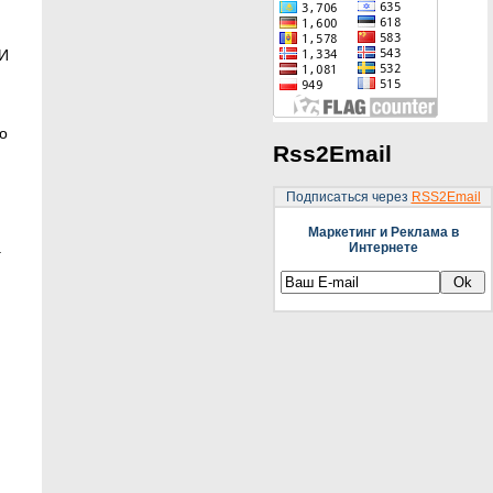
 И
о
Rss2Email
Подписаться через
RSS2Email
Маркетинг и Реклама в
а
Интернете
й