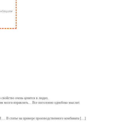
ендациям
о свойство очень ценится в людях.
воим мозги вправлять… Все поголовно однобоко мыслят.
П…. В статье на примере производственного комбината […]