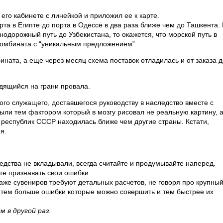
его кабинете с линейкой и приложил ее к карте.
орта в Египте до порта в Одессе в два раза ближе чем до Ташкента.
знодорожный путь до Узбекистана, то окажется, что морской путь в
 комбината с “уникальным предложением”.
ината, а еще через месяц схема поставок отладилась и от заказа д
дящийся на грани провала.
кого служащего, доставшегося руководству в наследство вместе с
ли тем фактором который в мозгу рисовал не реальную картину, 
 республик СССР находилась ближе чем другие страны. Кстати,
я.
редства не вкладывали, всегда считайте и продумывайте наперед.
те признавать свои ошибки.
аже сувениров требуют детальных расчетов, не говоря про крупны
, тем больше ошибки которые можно совершить и тем быстрее их
 в другой раз.