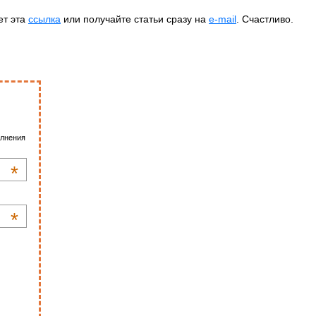
ет эта
ссылка
или получайте статьи сразу на
e-mail
. Счастливо.
олнения
*
*