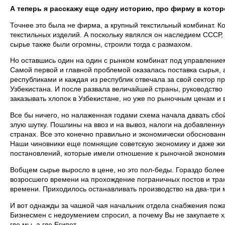
А теперь я расскажу еще одну историю, про фирму в котор
Точнее это была не фирма, а крупный текстильный комбинат. Ко
текстильных изделий. А поскольку являлся он наследием СССР,
сырье также были огромны, строили тогда с размахом.
Но оставшись один на один с рынком комбинат под управление
Самой первой и главной проблемой оказалась поставка сырья, а
республиками и каждая из республик отвечала за свой сектор пр
Узбекистана. И после развала величайшей страны, руководство
заказывать хлопок в Узбекистане, но уже по рыночным ценам и 
Все бы ничего, но налаженная годами схема начала давать сб
злую шутку. Пошлины на ввоз и на вывоз, налоги на добавленн
странах. Все это конечно правильно и экономически обоснованно
Наши чиновники еще помнящие советскую экономику и даже жив
постановлений, которые имели отношение к рыночной экономике
Вобщем сырье выросло в цене, но это пол-беды. Гораздо более
возросшего времени на прохождение пограничных постов и тран
времени. Приходилось останавливать производство на два-три м
И вот однажды за чашкой чая начальник отдела снабжения пож
Бизнесмен с недоумением спросил, а почему Вы не закупаете х
где мы, а где Египет.