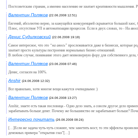
Постсоветским странам, а именно населению не хватает креативности мышления. Ры
Валентин Поляков
(22.06.2008 12:51)
Евгений, абсолютно верно, за кажущейся конкуренцией скрывается большой хаос, 
Плюс, отсутствие УП и автоматизации процессов. Если в двух словах, то - На авос
Денис Судилковский
(22.06.2008 19:18)
Самое интересное, что это
“на авось”
прослеживается даже в бизнесах, которые род
хватает просто культуры построения нормальных бизнес-отношений.
В любом случае, понимание этого дает неимоверную фору для собственного дела, че
Валентин Поляков
(23.06.2008 07:46)
Денис, согласен на 100%.
Anshir
(24.06.2008 12:32)
Все правильно, хотя многие вещи кажутся очевидными :)
Валентин Поляков
(24.06.2008 13:27)
Anshir, знаете есть такая пословица - Одно дело знать, а совсем другое дело прим
зарабатывать больше денег. Почему же большинство не зарабатывает больше? Поче
Интересно почитать
(26.06.2008 08:24)
[…]Если же задача чуть-чуть сложнее, чем заметить мост, то эти эффекты проявл
денежных примера “открытия глаз”[…]