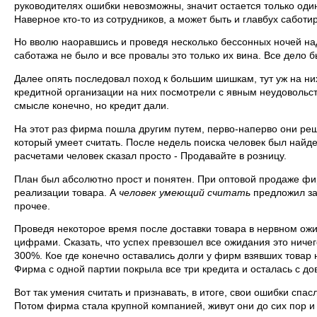
руководителях ошибки невозможны, значит остается только один
Наверное кто-то из сотрудников, а может быть и главбух сабот
Но вволю наоравшись и проведя несколько бессонных ночей над
саботажа не было и все провалы это только их вина. Все дело б
Далее опять последовал поход к большим шишкам, тут уж на ни
кредитной организации на них посмотрели с явным неудовольств
смысле конечно, но кредит дали.
На этот раз фирма пошла другим путем, перво-наперво они реш
который умеет считать. После недель поиска человек был найд
расчетами человек сказал просто - Продавайте в розницу.
План был абсолютно прост и понятен. При оптовой продаже фи
реализации товара. А
человек умеющий считать
предложил за 
прочее.
Проведя некоторое время после доставки товара в нервном ож
цифрами. Сказать, что успех превзошел все ожидания это ничего
300%. Кое где конечно оставались долги у фирм взявших товар
Фирма с одной партии покрыла все три кредита и осталась с д
Вот так умения считать и признавать, в итоге, свои ошибки спас
Потом фирма стала крупной компанией, живут они до сих пор 