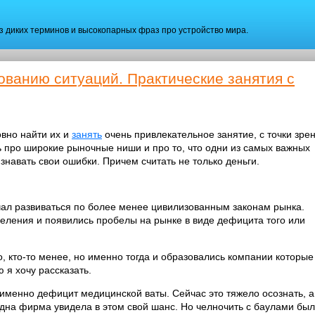
ез диких терминов и высокопарных фраз про устройство мира.
ованию ситуаций. Практические занятия с
овно найти их и
занять
очень привлекательное занятие, с точки зре
ь про широкие рыночные ниши и про то, что одни из самых важных
знавать свои ошибки. Причем считать не только деньги.
чал развиваться по более менее цивилизованным законам рынка.
еления и появились пробелы на рынке в виде дефицита того или
, кто-то менее, но именно тогда и образовались компании которые
я хочу рассказать.
именно дефицит медицинской ваты. Сейчас это тяжело осознать, а
 одна фирма увидела в этом свой шанс. Но челночить с баулами бы