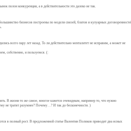
нок полон конкуренции, а в действительности это далеко не так.
большинство бизнесов построены по модели связей, блатов и кулуарных договоренносте
ь.
ились всего пару лет назад. То ли действительно менталитет не исправим, а может не
м, собственно, и пользуемся. (:
енять. В жизни то же самое, многое кажется очевидным, например то, что нужно
му не тратят разумнее? Почему…? И так до бесконечности. )
яются в полный рост. В предложенной статье Валентин Поляков приводит два ясных