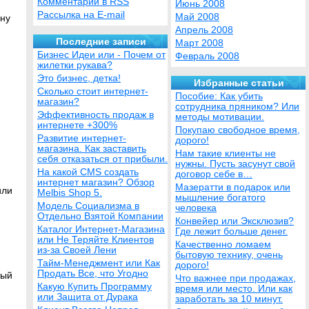
Комментарии в RSS
Июнь 2008
Рассылка на E-mail
Май 2008
дну
Апрель 2008
Последние записи
Март 2008
Бизнес Идеи или - Почем от
Февраль 2008
жилетки рукава?
Это бизнес, детка!
Избранные статьи
Сколько стоит интернет-
Пособие: Как убить
магазин?
сотрудника пряником? Или
Эффективность продаж в
методы мотивации.
интернете +300%
Покупаю свободное время,
Развитие интернет-
дорого!
магазина. Как заставить
Нам такие клиенты не
себя отказаться от прибыли.
нужны. Пусть засунут свой
На какой CMS создать
договор себе в…
интернет магазин? Обзор
Мазератти в подарок или
или
Melbis Shop 5.
мышление богатого
Модель Социализма в
человека
Отдельно Взятой Компании
Конвейер или Эксклюзив?
Каталог Интернет-Магазина
Где лежит больше денег.
или Не Теряйте Клиентов
Качественно ломаем
из-за Своей Лени
бытовую технику, очень
Тайм-Менеджмент или Как
дорого!
Продать Все, что Угодно
вый
Что важнее при продажах,
Какую Купить Программу
время или место. Или как
или Защита от Дурака
заработать за 10 минут.