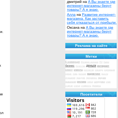
дмитрий на
А Вы знаете где
интернет-магазины берут
товары? А я знаю.
Алла
на
Развитие интернет-
магазина. Как заставить
себя отказаться от прибыли.
Оксана на
А Вы знаете где
интернет-магазины берут
и.
товары? А я знаю.
и
Реклама на сайте
Метки
Е-коммерция
Интернет-магазин
ПО
банки
х
деньги
бизнес
интернет
богатство
клиент
клиенты
коллектив
команда
корпорации
маркетинг
кризис
ложь
магазин
мысли
продажи
отношения
праздник
программы
психология
реклама
сотрудники
семья
спам
стартап
статья
стоимость
финансы
ше
Посетители
ол