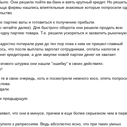
было. Они решили пойти ва-банк и взять крупный кредит. Но решить
дельца фирмы нашлись влиятельные знакомые которые попросили о
льство.
ю партию ваты и готовиться к получению прибыли.
о читайте далее). Для быстрого оборота они решили продать всю
одну партию товара. Т.е. решили ускориться и захватить рыночную
адостно потирали руки до тех пор пока к ним не пришел главный
ось, что после выплаты зарплат сотрудникам, оплаты налогов и
г кредиторам, а для закупки новой партии денег не хватает.
озгового штурма они нашли “ошибку” в своих действиях.
ю!
те в свою очередь, хоть и посмотрели немного косо, опять попрос
слова.
дали.
ем предыдущую.
заявил, что они в минусе, причем в еще более серьезном чем в пер
тупило к репрессиям. Ведь абсолютно ясно, что при таких умных