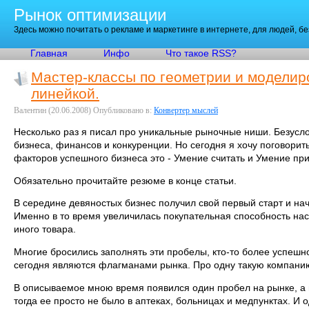
Рынок оптимизации
Здесь можно почитать о рекламе и маркетинге в интернете, для людей, б
Главная
Инфо
Что такое RSS?
Мастер-классы по геометрии и моделир
линейкой.
Валентин
(20.06.2008)
Опубликовано в:
Конвертер мыслей
Несколько раз я писал про уникальные рыночные ниши. Безусл
бизнеса, финансов и конкуренции. Но сегодня я хочу поговорит
факторов успешного бизнеса это - Умение считать и Умение при
Обязательно прочитайте резюме в конце статьи.
В середине девяностых бизнес получил свой первый старт и на
Именно в то время увеличилась покупательная способность нас
иного товара.
Многие бросились заполнять эти пробелы, кто-то более успешно
сегодня являются флагманами рынка. Про одну такую компанию 
В описываемое мною время появился один пробел на рынке, а 
тогда ее просто не было в аптеках, больницах и медпунктах. И