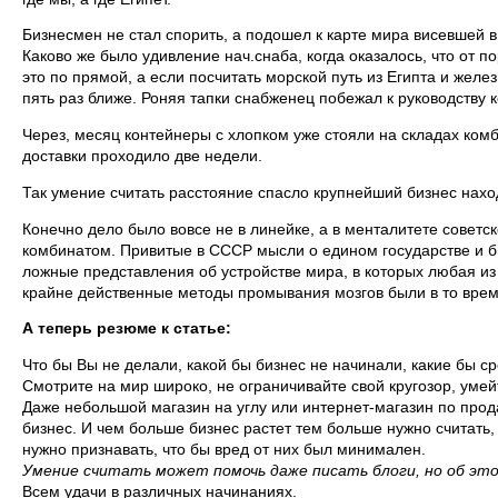
Бизнесмен не стал спорить, а подошел к карте мира висевшей в 
Каково же было удивление нач.снаба, когда оказалось, что от п
это по прямой, а если посчитать морской путь из Египта и желе
пять раз ближе. Роняя тапки снабженец побежал к руководству
Через, месяц контейнеры с хлопком уже стояли на складах комб
доставки проходило две недели.
Так умение считать расстояние спасло крупнейший бизнес нахо
Конечно дело было вовсе не в линейке, а в менталитете советс
комбинатом. Привитые в СССР мысли о едином государстве и бы
ложные представления об устройстве мира, в которых любая из
крайне действенные методы промывания мозгов были в то врем
А теперь резюме к статье:
Что бы Вы не делали, какой бы бизнес не начинали, какие бы с
Смотрите на мир широко, не ограничивайте свой кругозор, умей
Даже небольшой магазин на углу или интернет-магазин по прод
бизнес. И чем больше бизнес растет тем больше нужно считать
нужно признавать, что бы вред от них был минимален.
Умение считать может помочь даже писать блоги, но об этом
Всем удачи в различных начинаниях.