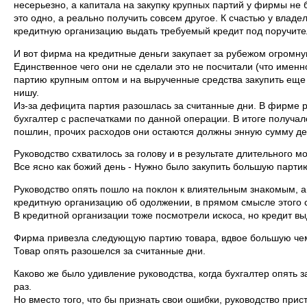
несерьезно, а капитала на закупку крупных партий у фирмы не 
это одно, а реально получить совсем другое. К счастью у вла
кредитную организацию выдать требуемый кредит под поручите
И вот фирма на кредитные деньги закупает за рубежом огромну
Единственное чего они не сделали это не посчитали (что именн
партию крупным оптом и на вырученные средства закупить еще 
нишу.
Из-за дефицита партия разошлась за считанные дни. В фирме р
бухгалтер с распечатками по данной операции. В итоге получал
пошлин, прочих расходов они остаются должны энную сумму дене
Руководство схватилось за голову и в результате длительного м
Все ясно как божий день - Нужно было закупить большую парти
Руководство опять пошло на поклон к влиятельным знакомым, а 
кредитную организацию об одолжении, в прямом смысле этого 
В кредитной организации тоже посмотрели искоса, но кредит вы
Фирма привезла следующую партию товара, вдвое большую ч
Товар опять разошелся за считанные дни.
Каково же было удивление руководства, когда бухгалтер опять 
раз.
Но вместо того, что бы признать свои ошибки, руководство прис